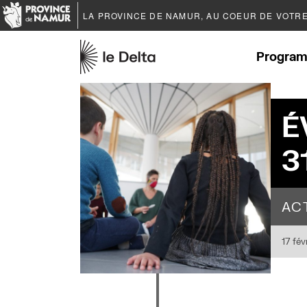
LA PROVINCE DE
NAMUR
, AU COEUR DE VOTR
Program
É
3
AC
17 fév