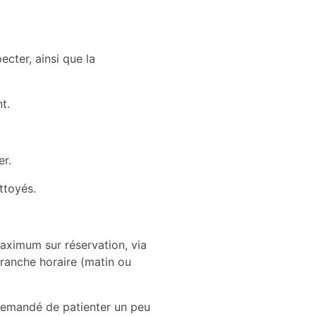
cter, ainsi que la
t.
er.
ttoyés.
aximum sur réservation, via
 tranche horaire (matin ou
 demandé de patienter un peu