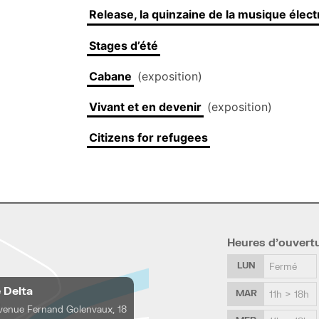
Release, la quinzaine de la musique élec
Stages d’été
Cabane
(exposition)
Vivant et en devenir
(exposition)
Citizens for refugees
Heures d’ouvert
LUN
Fermé
e Delta
MAR
11h > 18h
venue Fernand Golenvaux, 18