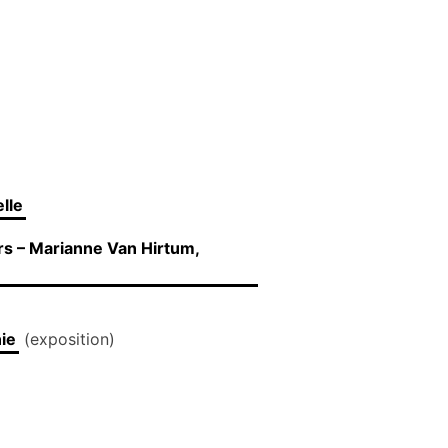
elle
rs – Marianne Van Hirtum,
nie
(exposition)