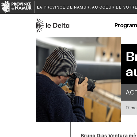
LA PROVINCE DE
NAMUR
, AU COEUR DE VOTR
Program
B
a
AC
17 ma
Bruno Dias Ventura mène