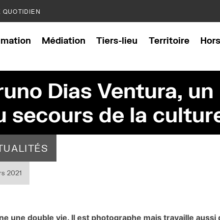
E QUOTIDIEN
mation
Médiation
Tiers-lieu
Territoire
Hor
runo Dias Ventura, un
u secours de la cultur
TUALITÉS
rs 2021
 une double vie. Il est photographe mais travaille aussi 