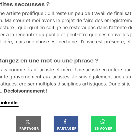
etites secousses ?
artiste prolifique : « Il reste un peu de travail de finalisa
ion. Ma sœur et moi avons le projet de faire des enregistre
cture ; quoi qu’il en soit, je ne resterai pas dans l’attente de 
ler à la rencontre du public et peut-être que ces nouvelles p
’idée, mais une chose est certaine : l’envie est présente, et
 Mangez en une mot ou une phrase ?
irais comme étant artiste et mère. Une artiste en colère pa
r le gouvernement aux artistes. Je suis également une autric
tiques, croiser multiples disciplines artistiques. Donc si je
t…
Décloisonnement
!
LinkedIn
PARTAGER
PARTAGER
ENVOYER