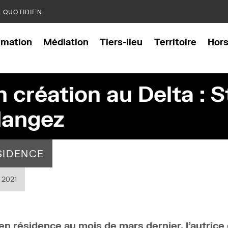
E QUOTIDIEN
mation
Médiation
Tiers-lieu
Territoire
Hor
n création au Delta : 
angez
SIDENCE
l 2021
i en résidence au mois de mars dernier, l’autric