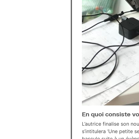
En quoi consiste vo
L’autrice finalise son n
s’intitulera ‘Une petite
bascule suite à un évèn