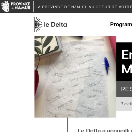
LA PROVINCE DE
NAMUR
, AU COEUR DE VOTR
Program
E
M
RÉ
7 avri
Le Delta a accueill