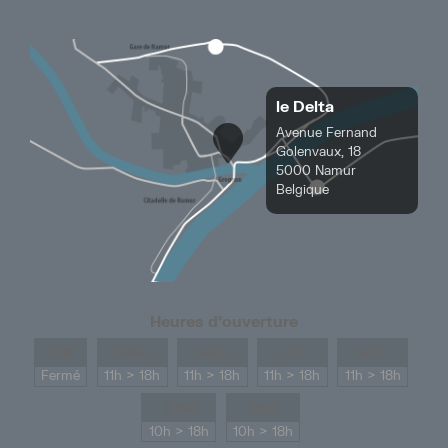
le Delta
Avenue Fernand
Golenvaux, 18
5000 Namur
Belgique
Heures d’ouverture
LUN
MAR
MER
JEU
VEN
Fermé
11h > 18h
11h > 18h
11h > 18h
11h > 18h
SAM
DIM
10h > 18h
10h > 18h