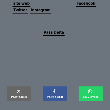
site web
et nos réseaux sociaux
Facebook
,
Twitter
,
Instagram
pour découvrir toute cette
saison « Effusions. Une saison en émoi » et ses
dernières nouveautés.
N’oubliez pas le
Pass Delta
, qui vous octroie
d’importantes ristournes sur les événements
payants.
Notre boutique vous propose régulièrement de
nouveaux articles pratiques et durables pour
votre plus grand plaisir et celui de vos proches.
A bien vite au Delta…
PARTAGER
PARTAGER
ENVOYER