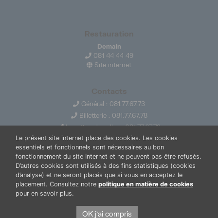
Restauration
Demain
081 44 44 49
Site internet
Contacts
Général : 081.77.67.73
Billetterie : 081.77.67.78
Location de salles : 081.77.67.79
Le présent site internet place des cookies. Les cookies
info@ledelta.be
essentiels et fonctionnels sont nécessaires au bon
fonctionnement du site Internet et ne peuvent pas être refusés.
D’autres cookies sont utilisés à des fins statistiques (cookies
d’analyse) et ne seront placés que si vous en acceptez le
placement. Consultez notre
politique en matière de cookies
pour en savoir plus.
PUBLICATIONS
LOCATION DE SALLES
OK j'ai compris
PRESSE
BOUTIQUE
FONDS THIRIONET