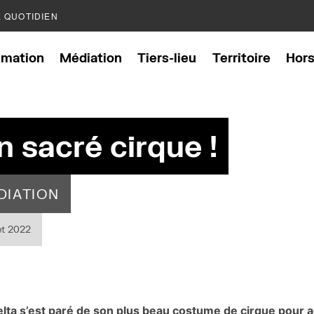
E QUOTIDIEN
mation
Médiation
Tiers-lieu
Territoire
Hor
n sacré cirque !
DIATION
let 2022
 Delta s’est paré de son plus beau costume de cirque pour acc