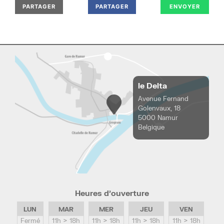
PARTAGER
PARTAGER
ENVOYER
le Delta
Avenue Fernand
Golenvaux, 18
5000 Namur
Belgique
Heures d’ouverture
LUN
MAR
MER
JEU
VEN
Fermé
11h > 18h
11h > 18h
11h > 18h
11h > 18h