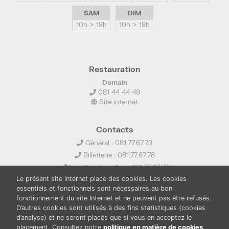
SAM
DIM
10h > 18h
10h > 18h
Restauration
Demain
081 44 44 49
Site internet
Contacts
Général : 081.77.67.73
Billetterie : 081.77.67.78
Location de salles : 081.77.67.79
Le présent site internet place des cookies. Les cookies
info@ledelta.be
essentiels et fonctionnels sont nécessaires au bon
fonctionnement du site Internet et ne peuvent pas être refusés.
D’autres cookies sont utilisés à des fins statistiques (cookies
d’analyse) et ne seront placés que si vous en acceptez le
placement. Consultez notre
politique en matière de cookies