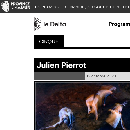
LA PROVINCE DE
NAMUR
, AU COEUR DE VOTR
Program
CIRQUE
Julien Pierrot
12 octobre 2023