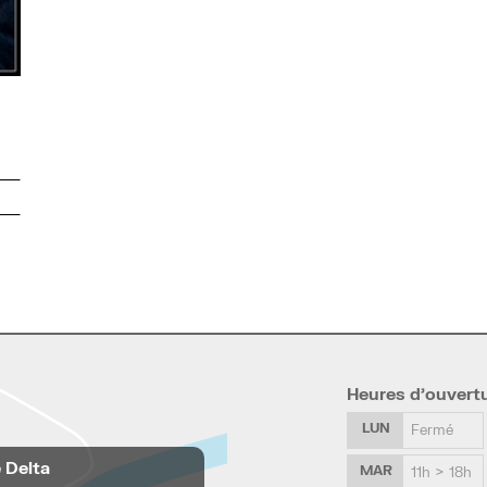
Heures d’ouvert
LUN
Fermé
e Delta
MAR
11h > 18h