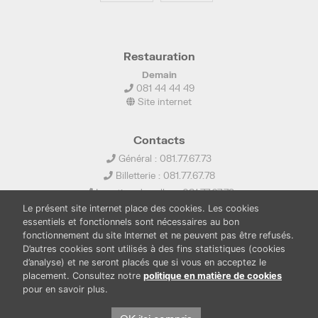
Restauration
Demain
081 44 44 49
Site internet
Contacts
Général : 081.77.67.73
Billetterie : 081.77.67.78
Location de salles : 081.77.67.79
Le présent site internet place des cookies. Les cookies
info@ledelta.be
essentiels et fonctionnels sont nécessaires au bon
fonctionnement du site Internet et ne peuvent pas être refusés.
D’autres cookies sont utilisés à des fins statistiques (cookies
d’analyse) et ne seront placés que si vous en acceptez le
placement. Consultez notre
politique en matière de cookies
pour en savoir plus.
PUBLICATIONS
LOCATION DE SALLES