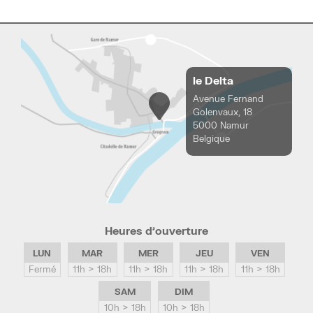
le Delta
Avenue Fernand
Golenvaux, 18
5000 Namur
Belgique
Heures d’ouverture
LUN
MAR
MER
JEU
VEN
Fermé
11h > 18h
11h > 18h
11h > 18h
11h > 18h
SAM
DIM
10h > 18h
10h > 18h