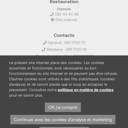
Restauration
Demain
081 44 44 49
Site internet
Contacts
Général : 081.77.67.73
Billetterie : 081.77.67.78
Location de salles : 081.77.67.79
Le présent site internet place des cookies. Les cookies
info@ledelta.be
essentiels et fonctionnels sont nécessaires au bon
fonctionnement du site Internet et ne peuvent pas être refusés.
D’autres cookies sont utilisés à des fins statistiques (cookies
d’analyse) et ne seront placés que si vous en acceptez le
placement. Consultez notre
politique en matière de cookies
pour en savoir plus.
PUBLICATIONS
LOCATION DE SALLES
OK j'ai compris
PRESSE
BOUTIQUE
FONDS THIRIONET
Continuer avec les cookies d'analyse et marketing