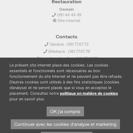
Restauration
Demain
081 44 44 49
Site internet
Contacts
Général : 081.77.67.73
Billetterie : 081.77.67.78
Location de salles : 081.77.67.79
Le présent site internet place des cookies. Les cookies
info@ledelta.be
essentiels et fonctionnels sont nécessaires au bon
fonctionnement du site Internet et ne peuvent pas être refusés.
D’autres cookies sont utilisés à des fins statistiques (cookies
d’analyse) et ne seront placés que si vous en acceptez le
placement. Consultez notre
politique en matière de cookies
pour en savoir plus.
PUBLICATIONS
LOCATION DE SALLES
OK j'ai compris
PRESSE
BOUTIQUE
FONDS THIRIONET
Continuer avec les cookies d'analyse et marketing