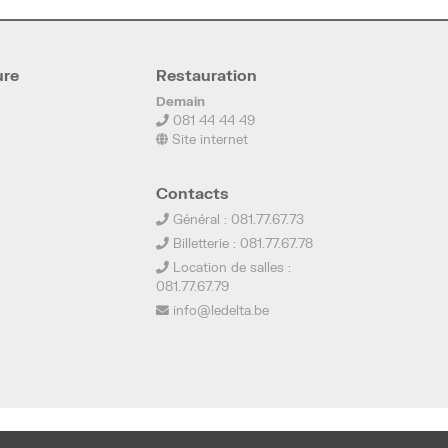
ure
Restauration
Demain
081 44 44 49
Site internet
Contacts
Général : 081.77.67.73
Billetterie : 081.77.67.78
Location de salles :
081.77.67.79
info@ledelta.be