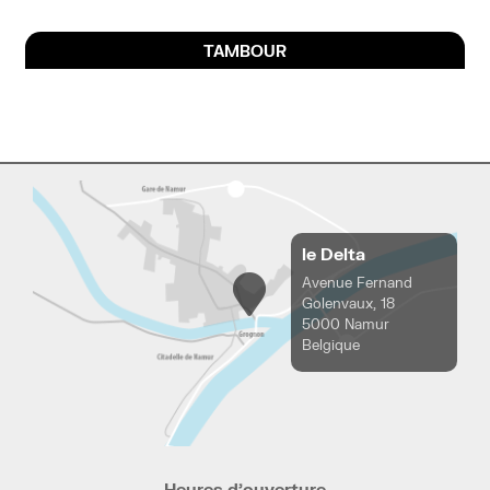
TAMBOUR
le Delta
Avenue Fernand
Golenvaux, 18
5000 Namur
Belgique
Heures d’ouverture