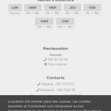
LUN
MAR
MER
JEU
VEN
Fermé
11h > 18h
11h > 18h
11h > 18h
11h > 18h
SAM
DIM
10h > 18h
10h > 18h
Restauration
Demain
081 44 44 49
Site internet
Contacts
Général : 081.77.67.73
Billetterie : 081.77.67.78
Location de salles : 081.77.67.79
Le présent site internet place des cookies. Les cookies
info@ledelta.be
essentiels et fonctionnels sont nécessaires au bon
fonctionnement du site Internet et ne peuvent pas être refusés.