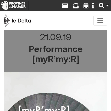
21.09.19
Performance
[myR’my:R]