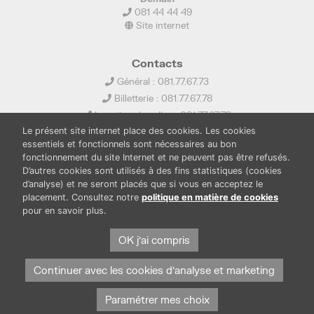
081 44 44 49
Site internet
Contacts
Général : 081.77.67.73
Billetterie : 081.77.67.78
Location de salles : 081.77.67.79
Le présent site internet place des cookies. Les cookies
info@ledelta.be
essentiels et fonctionnels sont nécessaires au bon
fonctionnement du site Internet et ne peuvent pas être refusés.
D’autres cookies sont utilisés à des fins statistiques (cookies
d’analyse) et ne seront placés que si vous en acceptez le
placement. Consultez notre
politique en matière de cookies
pour en savoir plus.
PUBLICATIONS
LOCATION DE SALLES
OK j'ai compris
PRESSE
BOUTIQUE
FONDS THIRIONET
Continuer avec les cookies d'analyse et marketing
Paramétrer mes choix
Protection des données et cookies
Mentions légales