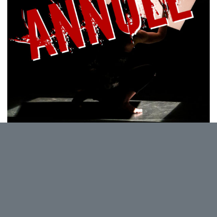
Par la Compagnie Shantala Pèpe
DANS LE CADRE DE NAMUR EN MAI
Une rêveuse tombe d’un espace imaginaire dans un
autre. Accompagnée d’une mystérieuse et grande
feuille de carton blanc, elle est prise dans un jeu de
manipulations aux revirements incessants, un dédale