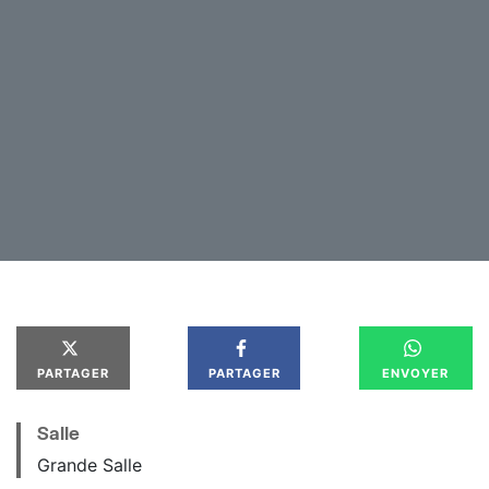
s’enivrer d’inconnu, d’inéprouvé, d’inattendu. Sortir.
Sortir du réel, relancer les dés d’un jeu dont les
règles seraient trop bien établies, et se réinventer un
monde qui, peut-être, aurait plus de sens ?
Voilà ce que je tente de traduire en sensations et en
impressions visuelles et sonores dans Alice.
Shantala Pépe
PARTAGER
PARTAGER
ENVOYER
Salle
Grande Salle