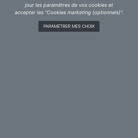
jour les paramètres de vos cookies et
accepter les "Cookies marketing (optionnels)".
Dans Alice, je souhaite parler du rapport à la
solitude et à l’imaginaire, dans ce qu’il comporte de
PARAMÉTRER MES CHOIX
plus lumineux et de plus fantasque, mais aussi de
plus inquiétant et monstrueux. Créer une intrigue
graphique qui questionnerait notre rapport à la
réalité et à la logique, ainsi qu’au sens que l’on
attribue conventionnellement aux choses de la vie.
Donner libre cours à l’inventivité et à la folie
intérieure qui fait éclater toute chronologie et
tourner la tête à celui qui cherche un peu trop à
comprendre. S’échapper du quotidien, le temps d’un
rêve, écraser les habitudes et les routines, courir à la
poursuite d’un lapin imaginaire si nécessaire et ouvrir
les portes du merveilleux. Se laisser envahir et
éblouir par des visions absurdes étonnant la raison
et questionnant nos certitudes, laisser nos sens