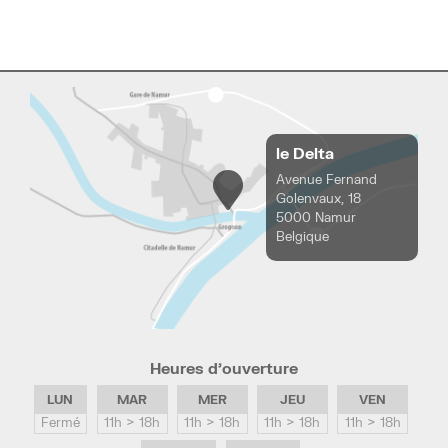
le Delta
Avenue Fernand
Golenvaux, 18
5000 Namur
Belgique
Heures d’ouverture
LUN
MAR
MER
JEU
VEN
Fermé
11h > 18h
11h > 18h
11h > 18h
11h > 18h