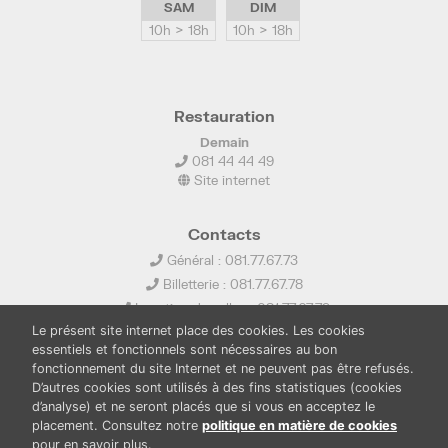
SAM
DIM
10h > 18h
10h > 18h
Restauration
Demain
081 44 44 49
Site internet
Contacts
Général : 081.77.67.73
Billetterie : 081.77.67.78
Location de salles : 081.77.67.79
Le présent site internet place des cookies. Les cookies
info@ledelta.be
essentiels et fonctionnels sont nécessaires au bon
fonctionnement du site Internet et ne peuvent pas être refusés.
D’autres cookies sont utilisés à des fins statistiques (cookies
d’analyse) et ne seront placés que si vous en acceptez le
placement. Consultez notre
politique en matière de cookies
pour en savoir plus.