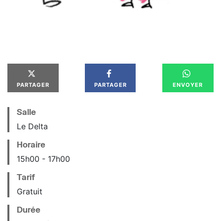
PARTAGER
PARTAGER
ENVOYER
Salle
Le Delta
Horaire
15
h
00
17
h
00
Tarif
Gratuit
Durée