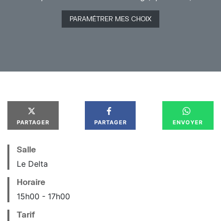
Il sera donné de manière amusante, interactive et
PARAMÉTRER MES CHOIX
participative. Les jeux rythmiques et les pas de
danse se répondront dans le plaisir de danser.
PARTAGER
PARTAGER
ENVOYER
Salle
Le Delta
Horaire
15
h
00
17
h
00
Tarif