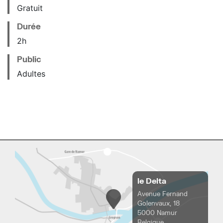
Gratuit
Durée
2h
Public
Adultes
le Delta
Avenue Fernand
Golenvaux, 18
5000 Namur
Belgique