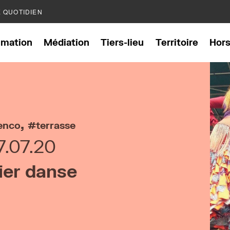
E QUOTIDIEN
mation
Médiation
Tiers-lieu
Territoire
Hor
,
enco
terrasse
7.07.20
ier danse