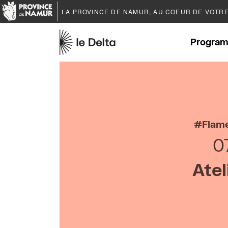
LA PROVINCE DE
NAMUR
, AU COEUR DE VOTR
Program
Flam
0
Atel