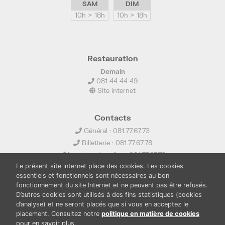
SAM
DIM
10h > 18h
10h > 18h
Restauration
Demain
081 44 44 49
Site internet
Contacts
Général : 081.77.67.73
Billetterie : 081.77.67.78
Location de salles : 081.77.67.79
Le présent site internet place des cookies. Les cookies
info@ledelta.be
essentiels et fonctionnels sont nécessaires au bon
fonctionnement du site Internet et ne peuvent pas être refusés.
D’autres cookies sont utilisés à des fins statistiques (cookies
d’analyse) et ne seront placés que si vous en acceptez le
placement. Consultez notre
politique en matière de cookies
pour en savoir plus.