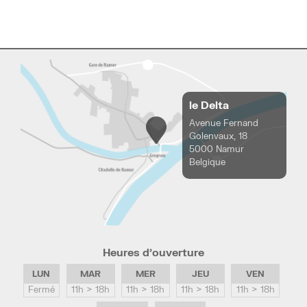
le Delta
Avenue Fernand
Golenvaux, 18
5000 Namur
Belgique
Heures d’ouverture
LUN
MAR
MER
JEU
VEN
Fermé
11h > 18h
11h > 18h
11h > 18h
11h > 18h