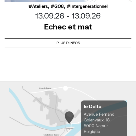
,
,
Ateliers
GO8
Intergénérationnel
13.09.26
13.09.26
Echec et mat
PLUS D'INFOS
le Delta
Avenue Fernand
Golenvaux, 18
5000 Namur
Belgique