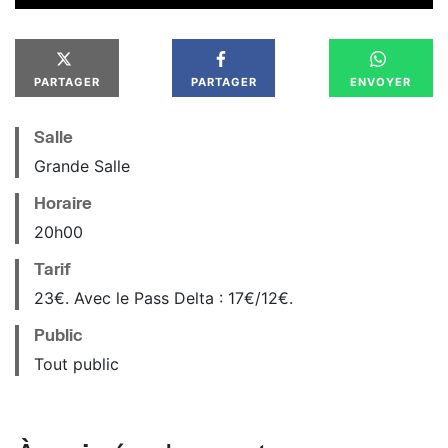
PARTAGER
PARTAGER
ENVOYER
Salle
Grande Salle
Horaire
20
h
00
Tarif
23€. Avec le Pass Delta : 17€/12€.
Public
Tout public