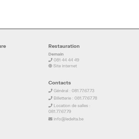
ure
Restauration
Demain
081 44 44 49
Site internet
Contacts
Général : 081.77.67.73
Billetterie : 081.77.67.78
Location de salles :
081.77.67.79
info@ledelta.be