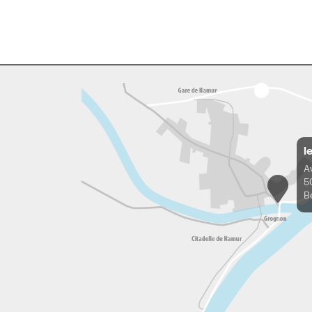
l
A
5
B