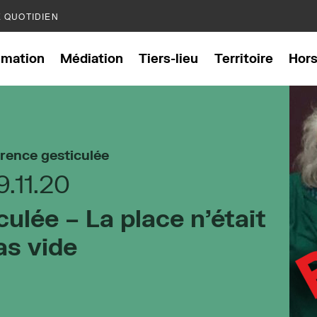
E QUOTIDIEN
mation
Médiation
Tiers-lieu
Territoire
Hor
rence gesticulée
9.11.20
ulée – La place n’était
as vide