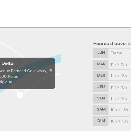
Heures d’ouvert
LUN
Fermé
e Delta
MAR
11h > 18h
venue Fernand Golenvaux, 18
MER
11h > 18h
000 Namur
elgique
JEU
11h > 18h
VEN
11h > 18h
SAM
10h > 18h
DIM
10h > 18h