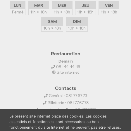
LUN
MAR
MER
JEU
VEN
Fermé
11h > 18h
11h > 18h
11h > 18h
11h > 18h
SAM
DIM
10h > 18h
10h > 18h
Restauration
Demain
081 44 44 49
Site internet
Contacts
Général : 081.77.67.73
Billetterie : 081.77.67.78
Location de salles : 081.77.67.79
Le présent site internet place des cookies. Les cookies
info@ledelta.be
essentiels et fonctionnels sont nécessaires au bon
fonctionnement du site Internet et ne peuvent pas être refusés.