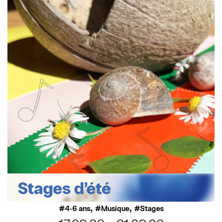
,
,
4-6 ans
Musique
Stages