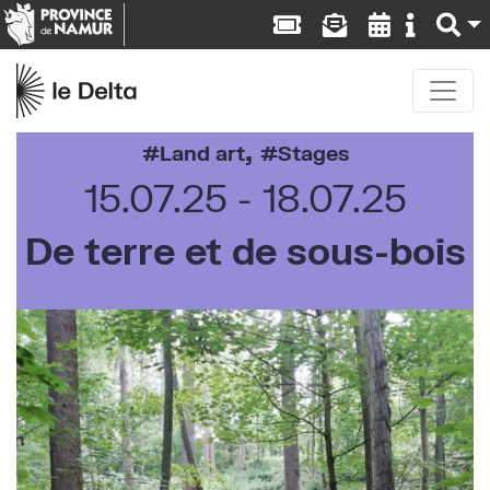
,
Land art
Stages
15.07.25
18.07.25
De terre et de sous-bois