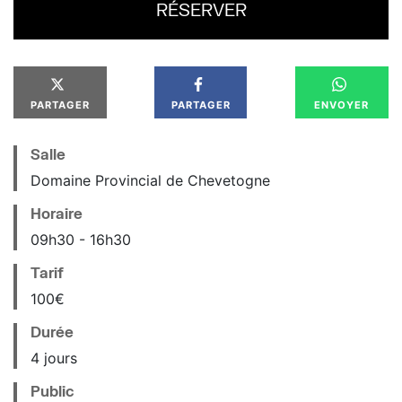
RÉSERVER
PARTAGER
PARTAGER
ENVOYER
Salle
Domaine Provincial de Chevetogne
Horaire
09
h
30
16
h
30
Tarif
100€
Durée
4 jours
Public