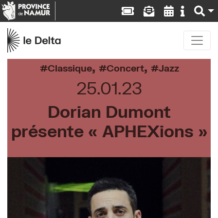
,
,
Classique
Concert
Jazz
25.01.23
Dorian Dumont
présente « APHEXions »