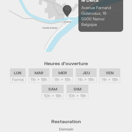
le Delta
Avenue Fernand
Golenvaux, 18
5000 Namur
Belgique
Heures d’ouverture
LUN
MAR
MER
JEU
VEN
Fermé
11h > 18h
11h > 18h
11h > 18h
11h > 18h
SAM
DIM
10h > 18h
10h > 18h
Restauration
Demain