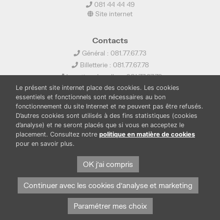
081 44 44 49
Site internet
Contacts
Général : 081.77.67.73
Billetterie : 081.77.67.78
Location de salles : 081.77.67.79
Le présent site internet place des cookies. Les cookies
info@ledelta.be
essentiels et fonctionnels sont nécessaires au bon
fonctionnement du site Internet et ne peuvent pas être refusés.
D’autres cookies sont utilisés à des fins statistiques (cookies
d’analyse) et ne seront placés que si vous en acceptez le
placement. Consultez notre
politique en matière de cookies
pour en savoir plus.
PUBLICATIONS
LOCATION DE SALLES
PRESSE
BOUTIQUE
FONDS THIRIONET
OK j'ai compris
Continuer avec les cookies d'analyse et marketing
Paramétrer mes choix
Protection des données et cookies
Mentions légales