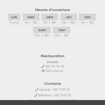
Heures d’ouverture
LUN
MAR
MER
JEU
VEN
Fermé
11h > 18h
11h > 18h
11h > 18h
11h > 18h
SAM
DIM
10h > 18h
10h > 18h
Restauration
Demain
081 44 44 49
Site internet
Contacts
Général : 081.77.67.73
Billetterie : 081.77.67.78
Location de salles : 081.77.67.79