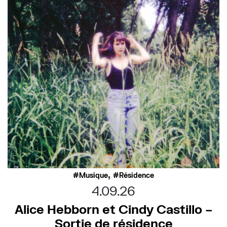
,
Musique
Résidence
4.09.26
Alice Hebborn et Cindy Castillo –
Sortie de résidence