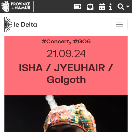
,
Concert
GO6
21.09.24
ISHA / JYEUHAIR /
Golgoth