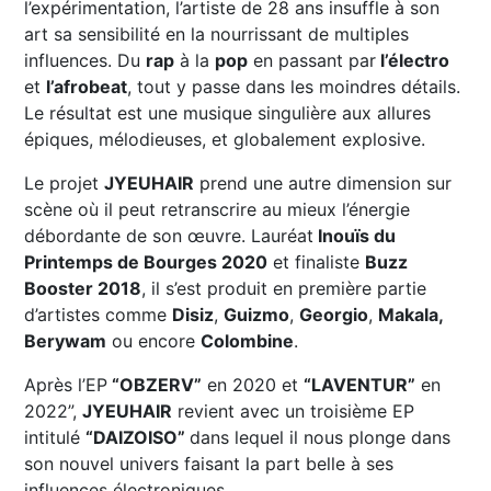
l’expérimentation, l’artiste de 28 ans insuffle à son
art sa sensibilité en la nourrissant de multiples
influences. Du
rap
à la
pop
en passant par
l’électro
et
l’afrobeat
, tout y passe dans les moindres détails.
Le résultat est une musique singulière aux allures
épiques, mélodieuses, et globalement explosive.
Le projet
JYEUHAIR
prend une autre dimension sur
scène où il peut retranscrire au mieux l’énergie
débordante de son œuvre. Lauréat
Inouïs du
Printemps de Bourges 2020
et finaliste
Buzz
Booster 2018
, il s’est produit en première partie
d’artistes comme
Disiz
,
Guizmo
,
Georgio
,
Makala,
Berywam
ou encore
Colombine
.
Après l’EP
“OBZERV”
en 2020 et
“LAVENTUR”
en
2022”,
JYEUHAIR
revient avec un troisième EP
intitulé
“DAIZOISO”
dans lequel il nous plonge dans
son nouvel univers faisant la part belle à ses
influences électroniques.