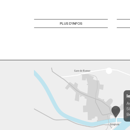
PLUS D'INFOS
l
A
5
B