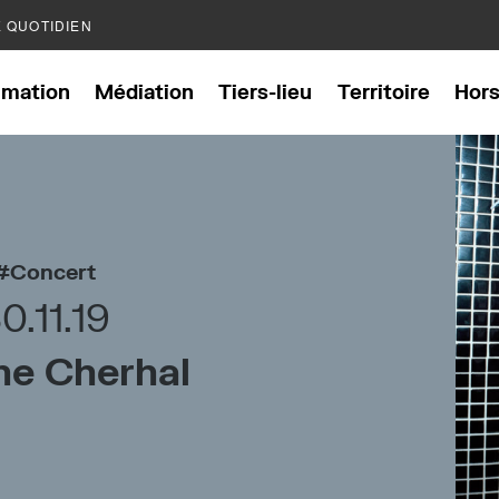
E QUOTIDIEN
mation
Médiation
Tiers-lieu
Territoire
Hor
Concert
0.11.19
ne Cherhal