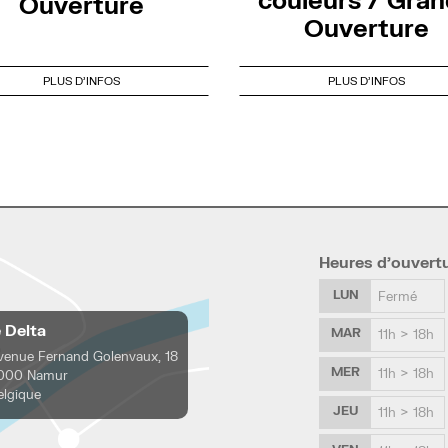
Ouverture
Ouverture
PLUS D'INFOS
PLUS D'INFOS
Heures d’ouvert
LUN
Fermé
e Delta
MAR
11h > 18h
venue Fernand Golenvaux, 18
MER
11h > 18h
000 Namur
elgique
JEU
11h > 18h