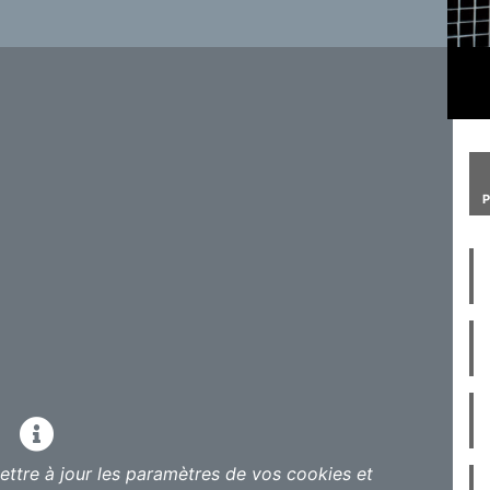
ent de suivre la voie toute tracée. Au contraire :
nt elle seule a le secret. Après un cinquième
t amoureux – « Histoire de J. » (Barclay,
nne Cherhal a souhaité retrouver sur scène
vue naître à la chanson : son piano. Ce
ève) à l’Olympia en janvier 2017. Pause ? Pas du
 le percussionniste et pianiste Bachar Mar-
n étonnante, ARBA, inaugurée à la Philharmonie
quatre mains et à deux pianos (dos à dos) sur la
bsenter, avec l’espoir de pouvoir s’adonner à
nt l’expliquer ? – son piano la rappelle
ans qui lui inspirent des « mots-bilan » (un bilan
s : « ce beau point d’équilibre entre ce qu’on a
ttre à jour les paramètres de vos cookies et
core à venir ». On l’aura compris : à peine