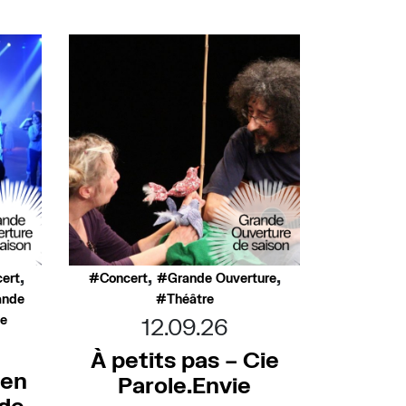
,
,
,
ert
Concert
Grande Ouverture
ande
Théâtre
ée
12.09.26
À petits pas – Cie
 en
Parole.Envie
nde