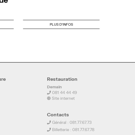
PLUS D'INFOS
ure
Restauration
Demain
081 44 44 49
Site internet
Contacts
Général : 081.77.67.73
Billetterie : 081.77.67.78