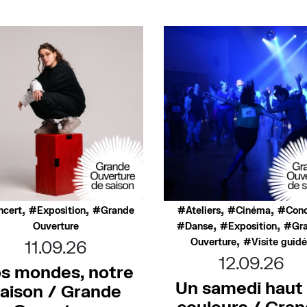
,
,
,
,
ncert
Exposition
Grande
Ateliers
Cinéma
Conc
,
,
Ouverture
Danse
Exposition
Gr
,
Ouverture
Visite guid
11.09.26
12.09.26
s mondes, notre
Un samedi haut
aison / Grande
couleurs / Gra