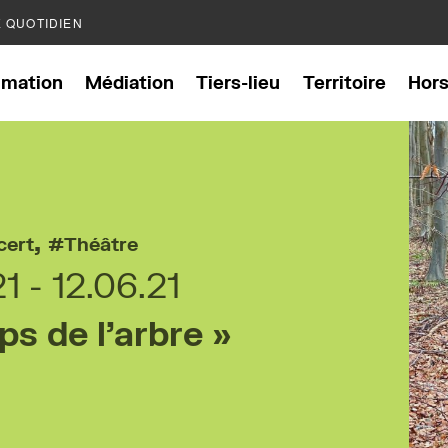
E QUOTIDIEN
mation
Médiation
Tiers-lieu
Territoire
Hor
,
cert
Théâtre
21
12.06.21
s de l’arbre »