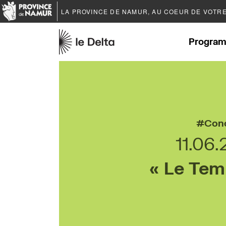
LA PROVINCE DE
NAMUR
, AU COEUR DE VOTR
Program
Con
11.06.
« Le Temp