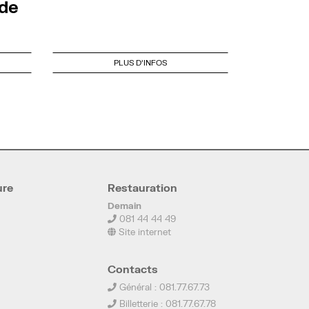
nde
PLUS D'INFOS
ure
Restauration
Demain
081 44 44 49
Site internet
Contacts
Général : 081.77.67.73
Billetterie : 081.77.67.78