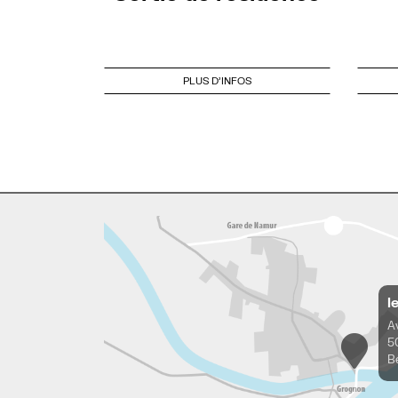
PLUS D'INFOS
l
A
5
B