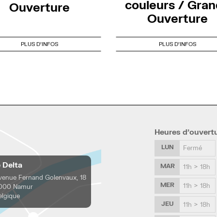
couleurs / Gra
Ouverture
Ouverture
PLUS D'INFOS
PLUS D'INFOS
Heures d’ouvert
LUN
Fermé
e Delta
MAR
11h > 18h
venue Fernand Golenvaux, 18
MER
11h > 18h
000 Namur
elgique
JEU
11h > 18h