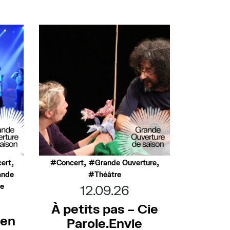
,
,
,
ert
Concert
Grande Ouverture
ande
Théâtre
ée
12.09.26
À petits pas – Cie
 en
Parole.Envie