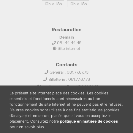
10h > 18h
10h > 18h
Restauration
Demain
081 44 44 49
Site internet
Contacts
Général : 081.77.67.73
Billetterie : 081.77.67.78
Location de salles : 081.77.67.79
Le présent site internet place des cookies. Les cookies
info@ledelta.be
essentiels et fonctionnels sont nécessaires au bon
fonctionnement du site Internet et ne peuvent pas être refusés.
D’autres cookies sont utilisés à des fins statistiques (cookies
d’analyse) et ne seront placés que si vous en acceptez le
placement. Consultez notre
politique en matière de cookies
pour en savoir plus.
PUBLICATIONS
LOCATION DE SALLES