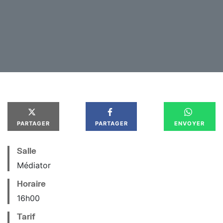
explique-t-elle, « chez d’autres artistes, mais aussi
dans la vie de tous les jours. » Les pieds sur terre et
chaque note sortant droit du cœur : cela résume
parfaitement Mees Meskerem.
PARTAGER
PARTAGER
ENVOYER
Salle
Médiator
Horaire
16
h
00
Tarif