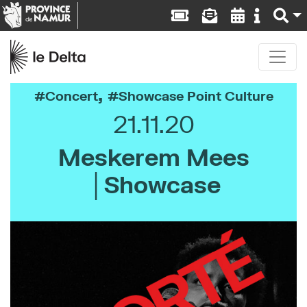
,
Concert
Showcase Point Culture
21.11.20
Meskerem Mees
│Showcase