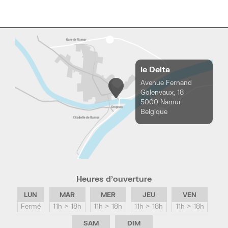
le Delta
Avenue Fernand
Golenvaux, 18
5000 Namur
Belgique
Heures d’ouverture
LUN
MAR
MER
JEU
VEN
Fermé
11h > 18h
11h > 18h
11h > 18h
11h > 18h
SAM
DIM