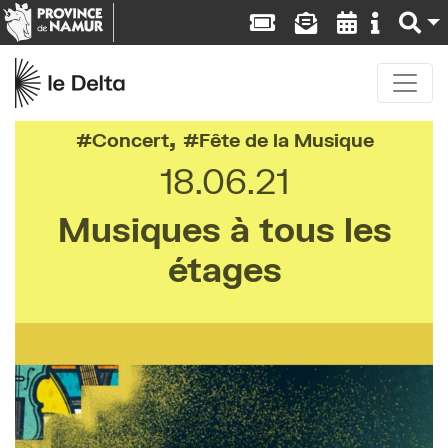
,
Concert
Fête de la Musique
18.06.21
Musiques à tous les
étages