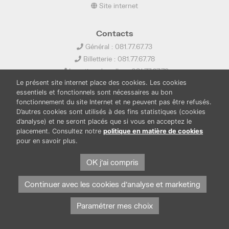
Site internet
Contacts
Général : 081.77.67.73
Billetterie : 081.77.67.78
Location de salles : 081.77.67.79
Le présent site internet place des cookies. Les cookies
info@ledelta.be
essentiels et fonctionnels sont nécessaires au bon
fonctionnement du site Internet et ne peuvent pas être refusés.
D’autres cookies sont utilisés à des fins statistiques (cookies
d’analyse) et ne seront placés que si vous en acceptez le
placement. Consultez notre
politique en matière de cookies
pour en savoir plus.
PUBLICATIONS
LOCATION DE SALLES
OK j'ai compris
PRESSE
BOUTIQUE
FONDS THIRIONET
Continuer avec les cookies d'analyse et marketing
Paramétrer mes choix
Protection des données et cookies
Mentions légales
© Province de Namur. Tous droits réservés.