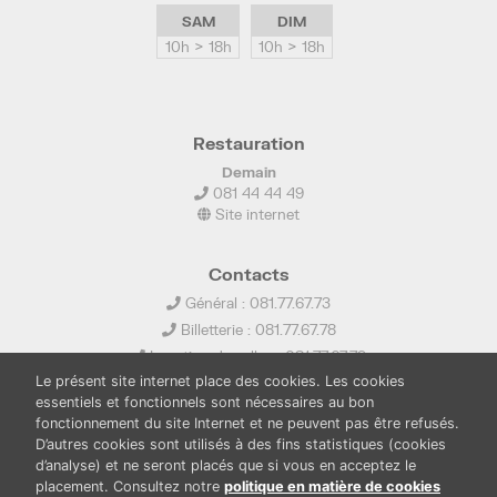
SAM
DIM
10h > 18h
10h > 18h
Restauration
Demain
081 44 44 49
Site internet
Contacts
Général : 081.77.67.73
Billetterie : 081.77.67.78
Location de salles : 081.77.67.79
Le présent site internet place des cookies. Les cookies
info@ledelta.be
essentiels et fonctionnels sont nécessaires au bon
fonctionnement du site Internet et ne peuvent pas être refusés.
D’autres cookies sont utilisés à des fins statistiques (cookies
d’analyse) et ne seront placés que si vous en acceptez le
placement. Consultez notre
politique en matière de cookies