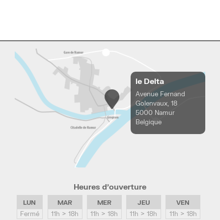
le Delta
Avenue Fernand
Golenvaux, 18
5000 Namur
Belgique
Heures d’ouverture
LUN
MAR
MER
JEU
VEN
Fermé
11h > 18h
11h > 18h
11h > 18h
11h > 18h