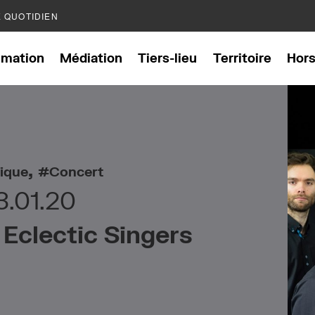
E QUOTIDIEN
mation
Médiation
Tiers-lieu
Territoire
Hor
,
ique
Concert
3.01.20
Eclectic Singers