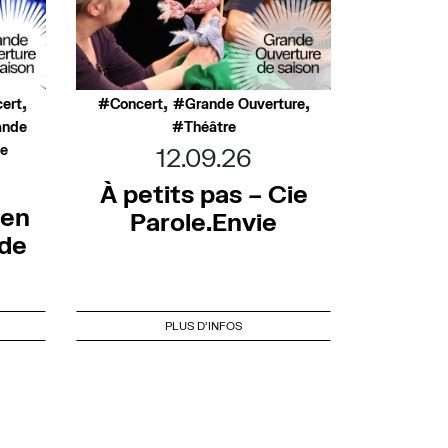
,
,
,
ert
Concert
Grande Ouverture
ande
Théâtre
ée
12.09.26
À petits pas – Cie
 en
Parole.Envie
nde
PLUS D'INFOS