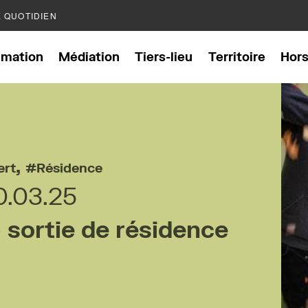
E QUOTIDIEN
mation
Médiation
Tiers-lieu
Territoire
Hor
,
ert
Résidence
0.03.25
sortie de résidence