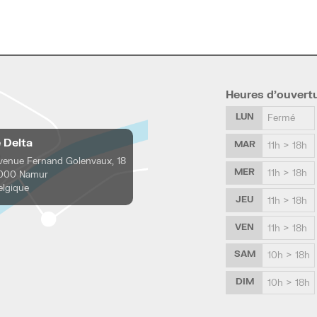
Heures d’ouvert
LUN
Fermé
e Delta
MAR
11h > 18h
venue Fernand Golenvaux, 18
MER
11h > 18h
000 Namur
elgique
JEU
11h > 18h
VEN
11h > 18h
SAM
10h > 18h
DIM
10h > 18h