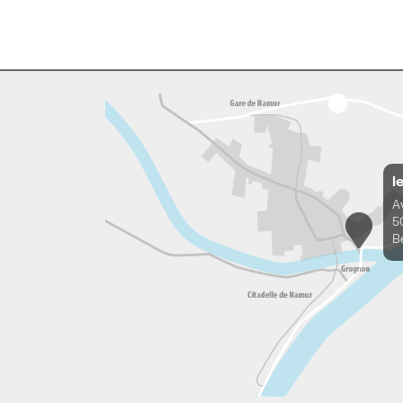
l
A
5
B