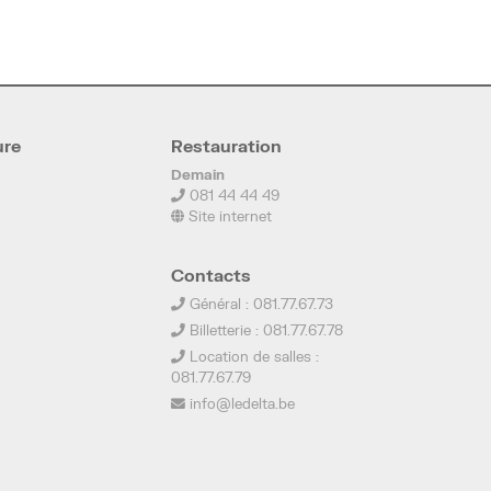
ure
Restauration
Demain
081 44 44 49
Site internet
Contacts
Général : 081.77.67.73
Billetterie : 081.77.67.78
Location de salles :
081.77.67.79
info@ledelta.be