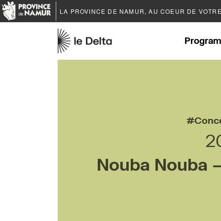
LA PROVINCE DE
NAMUR
, AU COEUR DE VOTR
Program
Conc
2
Nouba Nouba – 