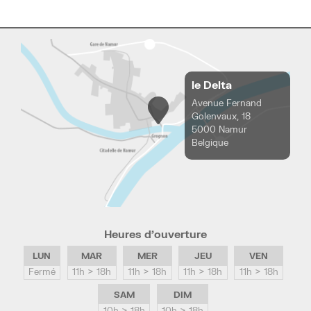
le Delta
Avenue Fernand
Golenvaux, 18
5000 Namur
Belgique
Heures d’ouverture
LUN
MAR
MER
JEU
VEN
Fermé
11h > 18h
11h > 18h
11h > 18h
11h > 18h
SAM
DIM
10h > 18h
10h > 18h