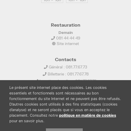
Restauration
Demain
081 44 44 49
Site internet
Contacts
Général : 081.77.67.73
Billetterie : 081.77.67.78
Location de salles : 081.77.67.79
Le présent site internet place des cookies. Les cookies
info@ledelta.be
essentiels et fonctionnels sont nécessaires au bon
fonctionnement du site Internet et ne peuvent pas être refusés.
D’autres cookies sont utilisés à des fins statistiques (cookies
d’analyse) et ne seront placés que si vous en acceptez le
placement. Consultez notre
politique en matière de cookies
pour en savoir plus.
PUBLICATIONS
LOCATION DE SALLES