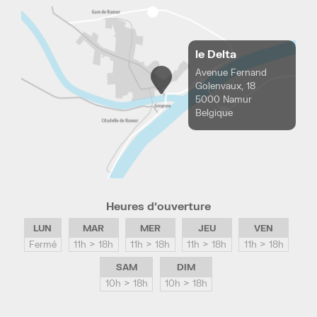
le Delta
Avenue Fernand
Golenvaux, 18
5000 Namur
Belgique
Heures d’ouverture
LUN
MAR
MER
JEU
VEN
Fermé
11h > 18h
11h > 18h
11h > 18h
11h > 18h
SAM
DIM
10h > 18h
10h > 18h