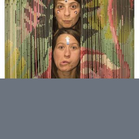
Dans le cadre du cycle « Elles se font entendre ! La
musique au féminin en FWB » imaginé et organisé
en partenariat avec PointCulture, venez
(re)découvrir le groupe « dino-post-punk » PEGA
au Delta !