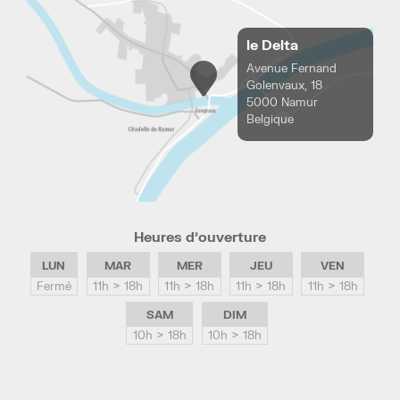
le Delta
Avenue Fernand
Golenvaux, 18
5000 Namur
Belgique
Heures d’ouverture
LUN
MAR
MER
JEU
VEN
Fermé
11h > 18h
11h > 18h
11h > 18h
11h > 18h
SAM
DIM
10h > 18h
10h > 18h