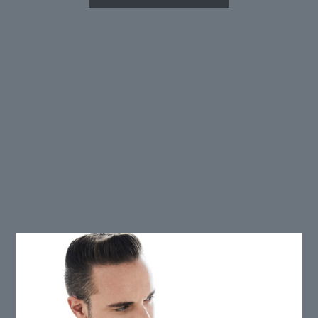
En première partie, découvrez JuG.
JuG, guitariste de Saule depuis 2012, décide de
créer un projet pour exprimer son Blues, hypnotique,
psychédélique, physique, ne se mettant pas de limite
de forme, en laissant une place majeure à l’essence
même de cette musique : l’improvisation, le moyen
d’être le plus connecté possible au public et à
l’instant présent.
Un concert ne ressemble jamais à l’autre, JuG ré-
invente ses titres à chaque fois en fonction des
ondes du soir.