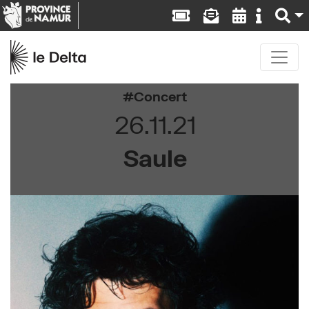
Concert
26.11.21
Saule