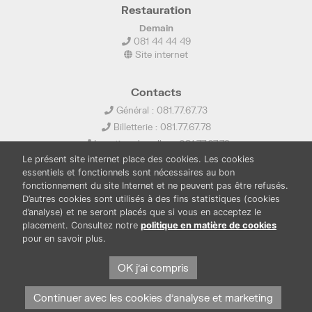
Restauration
Demain
081 44 44 49
Site internet
Contacts
Général : 081.77.67.73
Billetterie : 081.77.67.78
Location de salles : 081.77.67.79
Le présent site internet place des cookies. Les cookies
info@ledelta.be
essentiels et fonctionnels sont nécessaires au bon
fonctionnement du site Internet et ne peuvent pas être refusés.
D’autres cookies sont utilisés à des fins statistiques (cookies
d’analyse) et ne seront placés que si vous en acceptez le
placement. Consultez notre
politique en matière de cookies
pour en savoir plus.
PUBLICATIONS
LOCATION DE SALLES
PRESSE
BOUTIQUE
FONDS THIRIONET
OK j'ai compris
Continuer avec les cookies d'analyse et marketing