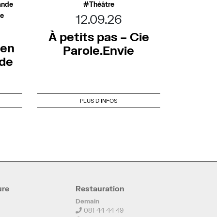
ande
Théâtre
ée
12.09.26
À petits pas – Cie
 en
Parole.Envie
nde
PLUS D'INFOS
ure
Restauration
Demain
081 44 44 49