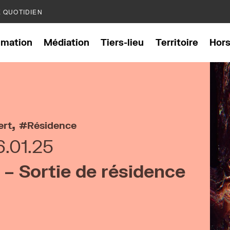
E QUOTIDIEN
mation
Médiation
Tiers-lieu
Territoire
Hor
,
ert
Résidence
6.01.25
– Sortie de résidence