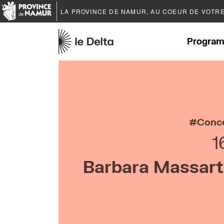
LA PROVINCE DE
NAMUR
, AU COEUR DE VOTR
Program
Conc
1
Barbara Massart 