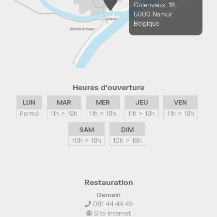
Golenvaux, 18
5000 Namur
Belgique
Heures d’ouverture
LUN
MAR
MER
JEU
VEN
Fermé
11h > 18h
11h > 18h
11h > 18h
11h > 18h
SAM
DIM
10h > 18h
10h > 18h
Restauration
Demain
081 44 44 49
Site internet