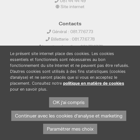
081 44 44 49
Site internet
Contacts
Général : 081.77.67.73
Billetterie : 081.77.67.78
Location de salles : 081.77.67.79
Le présent site internet place des cookies. Les cookies
info@ledelta.be
essentiels et fonctionnels sont nécessaires au bon
fonctionnement du site Internet et ne peuvent pas être refusés.
D’autres cookies sont utilisés à des fins statistiques (cookies
d’analyse) et ne seront placés que si vous en acceptez le
placement. Consultez notre
politique en matière de cookies
pour en savoir plus.
PUBLICATIONS
LOCATION DE SALLES
PRESSE
BOUTIQUE
FONDS THIRIONET
OK j'ai compris
Continuer avec les cookies d'analyse et marketing
Paramétrer mes choix
Protection des données et cookies
Mentions légales
© Province de Namur. Tous droits réservés.