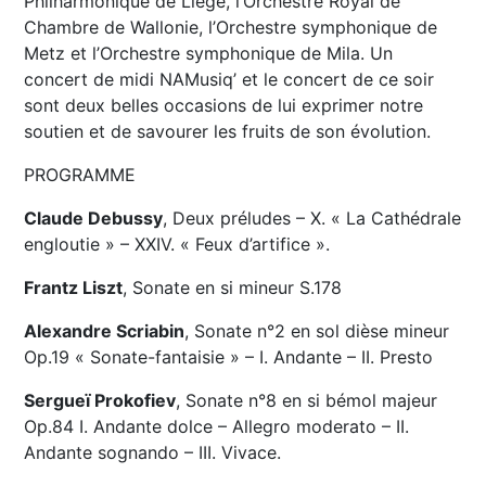
Philharmonique de Liège, l’Orchestre Royal de
Chambre de Wallonie, l’Orchestre symphonique de
Metz et l’Orchestre symphonique de Mila. Un
concert de midi NAMusiq’ et le concert de ce soir
sont deux belles occasions de lui exprimer notre
soutien et de savourer les fruits de son évolution.
PROGRAMME
Claude Debussy
, Deux préludes – X. « La Cathédrale
engloutie » – XXIV. « Feux d’artifice ».
Frantz Liszt
, Sonate en si mineur S.178
Alexandre Scriabin
, Sonate n°2 en sol dièse mineur
Op.19 « Sonate-fantaisie » – I. Andante – II. Presto
Sergueï Prokofiev
, Sonate n°8 en si bémol majeur
Op.84 I. Andante dolce – Allegro moderato – II.
Andante sognando – III. Vivace.