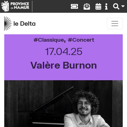
,
Classique
Concert
17.04.25
Valère Burnon