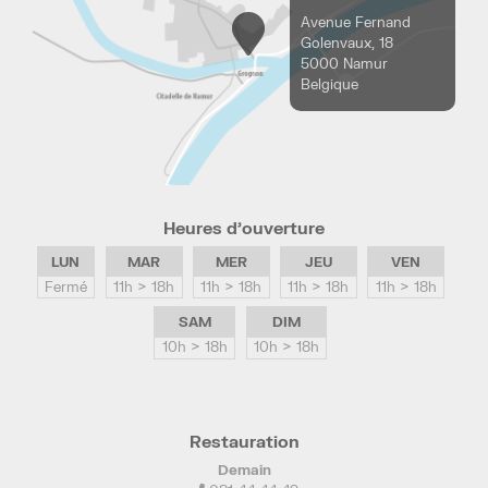
Avenue Fernand
Golenvaux, 18
5000 Namur
Belgique
Heures d’ouverture
LUN
MAR
MER
JEU
VEN
Fermé
11h > 18h
11h > 18h
11h > 18h
11h > 18h
SAM
DIM
10h > 18h
10h > 18h
Restauration
Demain