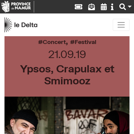
,
Concert
Festival
21.09.19
Ypsos, Crapulax et
Smimooz