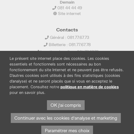
Demain
081 44 44 49
Site internet
Contacts
Général : 081.77.67.73
Billetterie : 081.77.67.78
Location de salles : 081.77.67.79
Le présent site internet place des cookies. Les cookies
info@ledelta.be
essentiels et fonctionnels sont nécessaires au bon
fonctionnement du site Internet et ne peuvent pas être refusés.
D’autres cookies sont utilisés à des fins statistiques (cookies
d’analyse) et ne seront placés que si vous en acceptez le
placement. Consultez notre
politique en matière de cookies
pour en savoir plus.
PUBLICATIONS
LOCATION DE SALLES
OK j'ai compris
PRESSE
BOUTIQUE
FONDS THIRIONET
Continuer avec les cookies d'analyse et marketing
Paramétrer mes choix