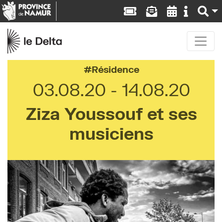
Résidence
03.08.20
14.08.20
Ziza Youssouf et ses
musiciens