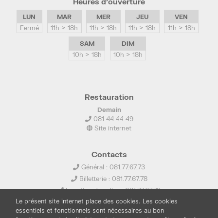
Heures d’ouverture
LUN
MAR
MER
JEU
VEN
Fermé
11h > 18h
11h > 18h
11h > 18h
11h > 18h
SAM
DIM
10h > 18h
10h > 18h
Restauration
Demain
081 44 44 49
Site internet
Contacts
Général : 081.77.67.73
Billetterie : 081.77.67.78
Location de salles : 081.77.67.79
Le présent site internet place des cookies. Les cookies
info@ledelta.be
essentiels et fonctionnels sont nécessaires au bon