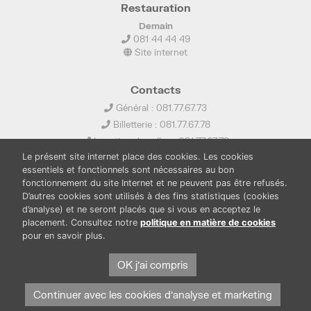
Restauration
Demain
081 44 44 49
Site internet
Contacts
Général : 081.77.67.73
Billetterie : 081.77.67.78
Location de salles : 081.77.67.79
Le présent site internet place des cookies. Les cookies
info@ledelta.be
essentiels et fonctionnels sont nécessaires au bon
fonctionnement du site Internet et ne peuvent pas être refusés.
D’autres cookies sont utilisés à des fins statistiques (cookies
d’analyse) et ne seront placés que si vous en acceptez le
placement. Consultez notre
politique en matière de cookies
pour en savoir plus.
PUBLICATIONS
LOCATION DE SALLES
OK j'ai compris
PRESSE
BOUTIQUE
FONDS THIRIONET
Continuer avec les cookies d'analyse et marketing