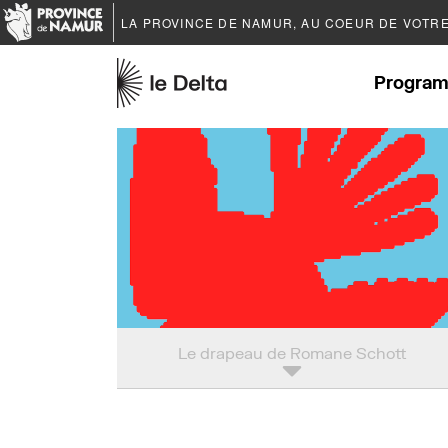
LA PROVINCE DE
NAMUR
, AU COEUR DE VOTR
Program
Le drapeau de Romane Schott