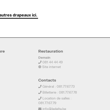
autres drapeaux ici.
ure
Restauration
Demain
081 44 44 49
Site internet
Contacts
Général : 081.77.67.73
Billetterie : 081.77.67.78
Location de salles :
081.77.67.79
info@ledelta.be