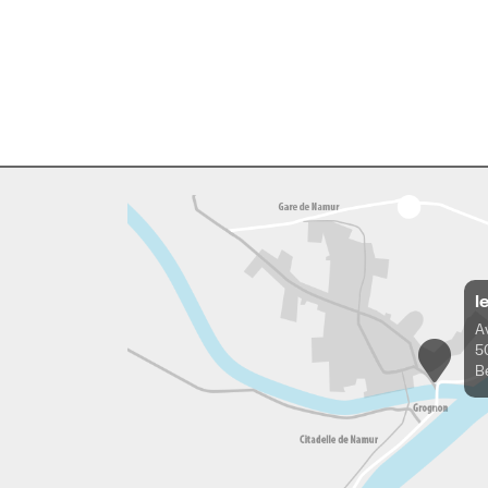
l
A
5
B