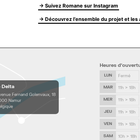
→ Suivez Romane sur Instagram
→ Découvrez l’ensemble du projet et les 
Heures d’ouvert
LUN
Fermé
e Delta
MAR
11h > 18h
venue Fernand Golenvaux, 18
MER
11h > 18h
000 Namur
elgique
JEU
11h > 18h
VEN
11h > 18h
SAM
10h > 18h