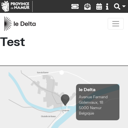
Test
le Delta
Avenue Fernand
Golenvaux, 18
5000 Namur
Belgique