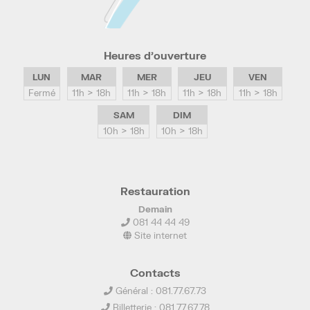
Heures d’ouverture
LUN
MAR
MER
JEU
VEN
Fermé
11h > 18h
11h > 18h
11h > 18h
11h > 18h
SAM
DIM
10h > 18h
10h > 18h
Restauration
Demain
081 44 44 49
Site internet
Contacts
Général : 081.77.67.73
Billetterie : 081.77.67.78