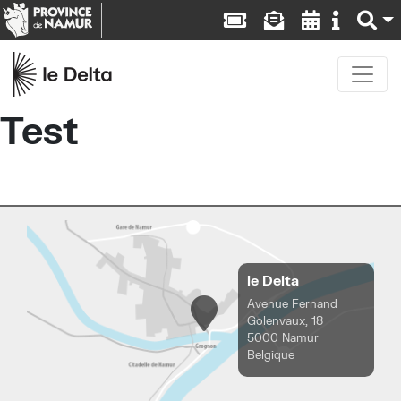
Test
le Delta
Avenue Fernand
Golenvaux, 18
5000 Namur
Belgique