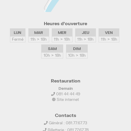
Heures d’ouverture
LUN
MAR
MER
JEU
VEN
Fermé
11h > 18h
11h > 18h
11h > 18h
11h > 18h
SAM
DIM
10h > 18h
10h > 18h
Restauration
Demain
081 44 44 49
Site internet
Contacts
Général : 081.77.67.73
Billetterie : 081.77.67.78