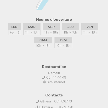
Heures d’ouverture
LUN
MAR
MER
JEU
VEN
Fermé
11h > 18h
11h > 18h
11h > 18h
11h > 18h
SAM
DIM
10h > 18h
10h > 18h
Restauration
Demain
081 44 44 49
Site internet
Contacts
Général : 081.77.67.73
Billetterie : 081.77.67.78