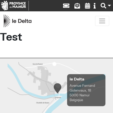
Test
le Delta
Avenue Fernand
Golenvaux, 18
5000 Namur
Belgique