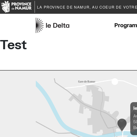
LA PROVINCE DE
NAMUR
, AU COEUR DE VOTR
Program
Test
l
A
5
B