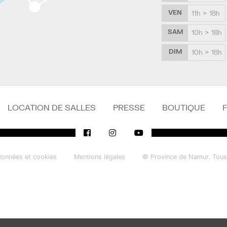
VEN
11h > 18h
SAM
10h > 18h
DIM
10h > 18h
LOCATION DE SALLES
PRESSE
BOUTIQUE
données et cookies
Mentions légales
© Province de Namur. Tous 