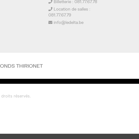
Billetterie : 081.77.67.78
Location de salles :
081.77.67.79
info@ledelta.be
FONDS THIRIONET
droits réservés.