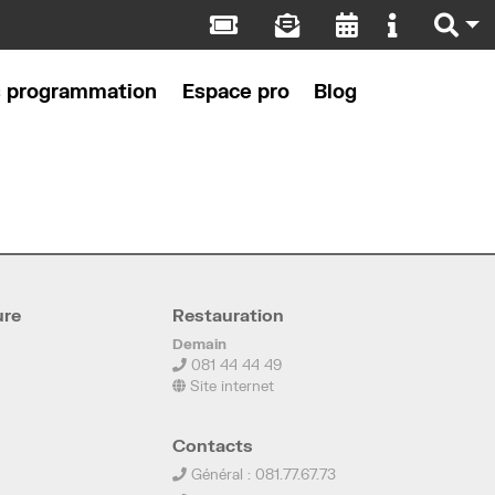
s programmation
Espace pro
Blog
ure
Restauration
Demain
081 44 44 49
Site internet
Contacts
Général : 081.77.67.73