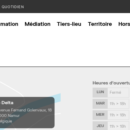
E QUOTIDIEN
mation
Médiation
Tiers-lieu
Territoire
Hor
Heures d’ouvert
LUN
Fermé
e Delta
MAR
11h > 18h
venue Fernand Golenvaux, 18
MER
11h > 18h
000 Namur
elgique
JEU
11h > 18h