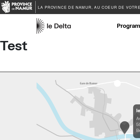
LA PROVINCE DE
NAMUR
, AU COEUR DE VOTR
Program
Test
l
A
5
B