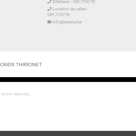
Billetterie : 081.77.67.78
Location de salles :
081.77.67.79
info@ledelta.be
FONDS THIRIONET
droits réservés.