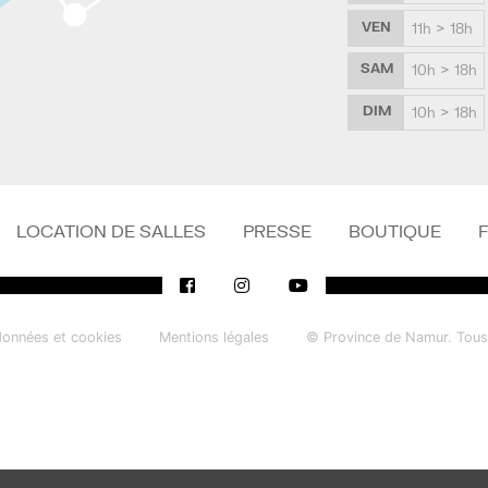
VEN
11h > 18h
SAM
10h > 18h
DIM
10h > 18h
LOCATION DE SALLES
PRESSE
BOUTIQUE
données et cookies
Mentions légales
© Province de Namur. Tous 