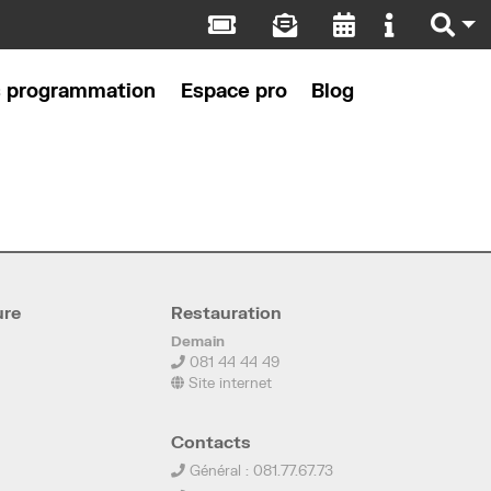
s programmation
Espace pro
Blog
ure
Restauration
Demain
081 44 44 49
Site internet
Contacts
Général : 081.77.67.73