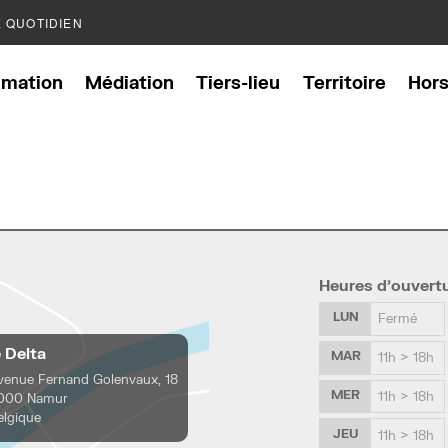
E QUOTIDIEN
mation
Médiation
Tiers-lieu
Territoire
Hor
Heures d’ouvert
LUN
Fermé
e Delta
MAR
11h > 18h
venue Fernand Golenvaux, 18
MER
11h > 18h
000 Namur
elgique
JEU
11h > 18h